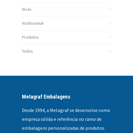
Dicas
Institucional
Produtos
Todos
Metagraf Embalagens
Desde 1994, a
Metagraf se desenvolve como
empresa sólida e referência no ramo de
embalagens personalizadas
de produtos.