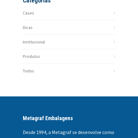
Categorias
Cases
Dicas
Institucional
Produtos
Todos
Metagraf Embalagens
Desde 1994, a
Metagraf se desenvolve como