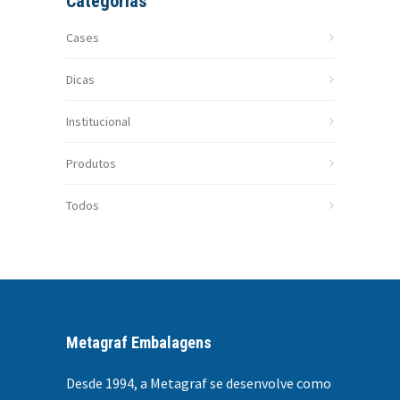
Categorias
Cases
Dicas
Institucional
Produtos
Todos
Metagraf Embalagens
Desde 1994, a
Metagraf se desenvolve como