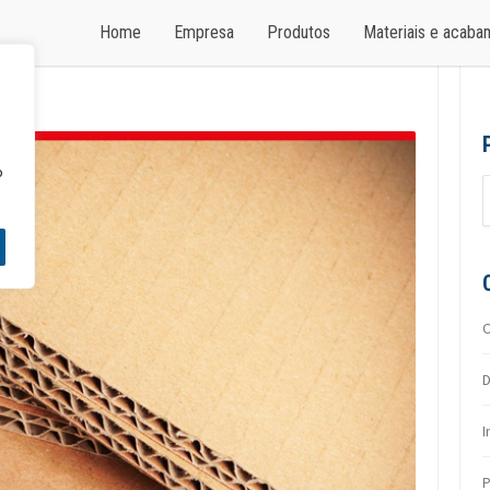
Home
Empresa
Produtos
Materiais e acab
o
D
I
P