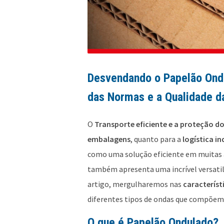
Desvendando o Papelão Ondu
das Normas e a Qualidade d
O
Transporte eficiente e a proteção d
embalagens
, quanto para a
logística in
como uma solução eficiente em muitas 
também apresenta uma incrível versatili
artigo, mergulharemos nas
caracterís
diferentes tipos de ondas que compõem 
O que é Papelão Ondulado?