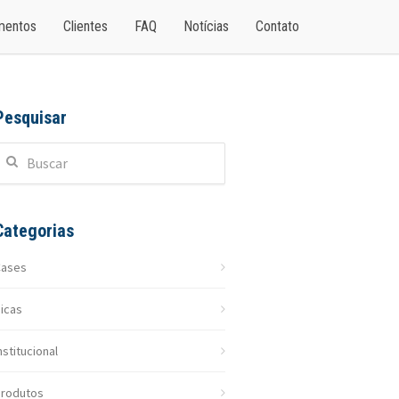
amentos
Clientes
FAQ
Notícias
Contato
Pesquisar
Categorias
Cases
icas
nstitucional
rodutos